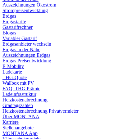
Auszeichnungen Ökostrom
Strompreisentwicklung
Erdgas
Erdgastarife
Gastarifrechner
Biogas
Variabler Gastarif
Erdgasanbieter wechseln
Erdgas in der Nähe
Auszeichnungen Erdgas
Erdgas Preisentwicklung
E-Mobility
Ladekarte
THG-Quote
Wallbox mit PV
FAQ: THG Prämie
Ladeinfrastruktur
Heizkostenabrechnung
Gradtagszahlen
Heizkostenabrechnung Privatvermieter
Über MONTANA
Karriere
Stellenangebote
MONTANA App
Klimaschutzprojekt