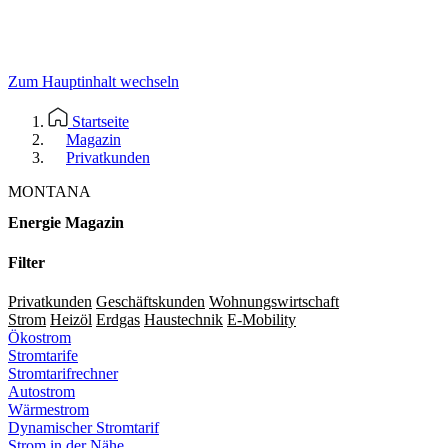
Zum Hauptinhalt wechseln
Startseite
Magazin
Privatkunden
MONTANA
Energie Magazin
Filter
Privatkunden
Geschäftskunden
Wohnungswirtschaft
Strom
Heizöl
Erdgas
Haustechnik
E-Mobility
Ökostrom
Stromtarife
Stromtarifrechner
Autostrom
Wärmestrom
Dynamischer Stromtarif
Strom in der Nähe