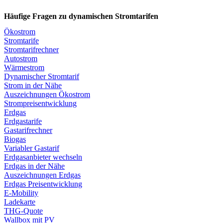
Häufige Fragen zu dynamischen Stromtarifen
Ökostrom
Stromtarife
Stromtarifrechner
Autostrom
Wärmestrom
Dynamischer Stromtarif
Strom in der Nähe
Auszeichnungen Ökostrom
Strompreisentwicklung
Erdgas
Erdgastarife
Gastarifrechner
Biogas
Variabler Gastarif
Erdgasanbieter wechseln
Erdgas in der Nähe
Auszeichnungen Erdgas
Erdgas Preisentwicklung
E-Mobility
Ladekarte
THG-Quote
Wallbox mit PV