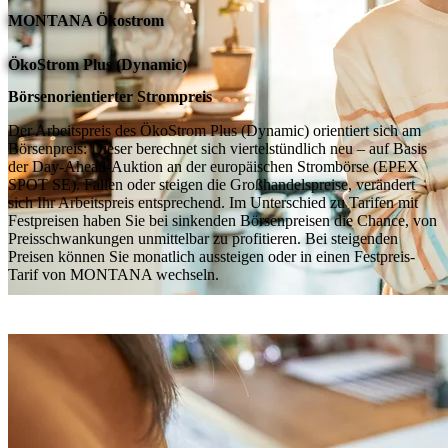
MONTANA Ökostrom
ÖkoStrom Plus (Dynamic)
Börsenorientierter Strompreis
Der Arbeitspreis des ÖkoStrom Plus (Dynamic) orientiert sich am
Börsenpreis: Dieser berechnet sich viertelstündlich neu – auf Basis
der Day-Ahead-Auktion an der europäischen Strombörse (EPEX
SPOT SE). Fallen oder steigen die Großhandelspreise, verändert
sich Ihr Arbeitspreis entsprechend. Im Unterschied zu Tarifen mit
Festpreisen haben Sie bei sinkenden Börsenpreisen die Chance, von
Preisschwankungen unmittelbar zu profitieren. Bei steigenden
Preisen können Sie monatlich aussteigen oder in einen Festpreis-
Tarif von MONTANA wechseln.