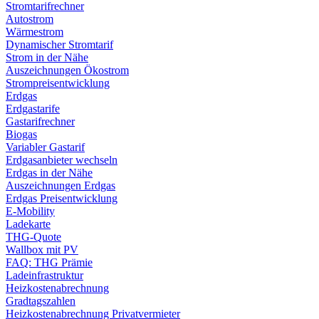
Stromtarifrechner
Autostrom
Wärmestrom
Dynamischer Stromtarif
Strom in der Nähe
Auszeichnungen Ökostrom
Strompreisentwicklung
Erdgas
Erdgastarife
Gastarifrechner
Biogas
Variabler Gastarif
Erdgasanbieter wechseln
Erdgas in der Nähe
Auszeichnungen Erdgas
Erdgas Preisentwicklung
E-Mobility
Ladekarte
THG-Quote
Wallbox mit PV
FAQ: THG Prämie
Ladeinfrastruktur
Heizkostenabrechnung
Gradtagszahlen
Heizkostenabrechnung Privatvermieter