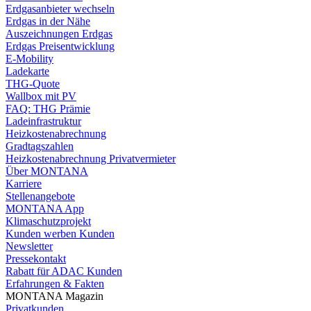
Erdgasanbieter wechseln
Erdgas in der Nähe
Auszeichnungen Erdgas
Erdgas Preisentwicklung
E-Mobility
Ladekarte
THG-Quote
Wallbox mit PV
FAQ: THG Prämie
Ladeinfrastruktur
Heizkostenabrechnung
Gradtagszahlen
Heizkostenabrechnung Privatvermieter
Über MONTANA
Karriere
Stellenangebote
MONTANA App
Klimaschutzprojekt
Kunden werben Kunden
Newsletter
Pressekontakt
Rabatt für ADAC Kunden
Erfahrungen & Fakten
MONTANA Magazin
Privatkunden