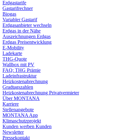
Erdgastarife
Gastarifrechner
Biogas
Variabler Gastarif
Erdgasanbieter wechseln
Erdgas in der Nähe
Auszeichnungen Erdgas
Erdgas Preisentwicklung
E-Mobility
Ladekarte
THG-Quote
Wallbox mit PV
FAQ: THG Prämie
Ladeinfrastruktur
Heizkostenabrechnung
Gradtagszahlen
Heizkostenabrechnung Privatvermieter
Über MONTANA
Karriere
Stellenangebote
MONTANA App
Klimaschutzprojekt
Kunden werben Kunden
Newsletter
Pressekontakt