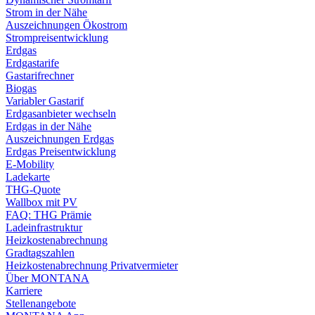
Strom in der Nähe
Auszeichnungen Ökostrom
Strompreisentwicklung
Erdgas
Erdgastarife
Gastarifrechner
Biogas
Variabler Gastarif
Erdgasanbieter wechseln
Erdgas in der Nähe
Auszeichnungen Erdgas
Erdgas Preisentwicklung
E-Mobility
Ladekarte
THG-Quote
Wallbox mit PV
FAQ: THG Prämie
Ladeinfrastruktur
Heizkostenabrechnung
Gradtagszahlen
Heizkostenabrechnung Privatvermieter
Über MONTANA
Karriere
Stellenangebote