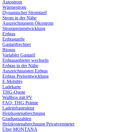
Autostrom
Wärmestrom
Dynamischer Stromtarif
Strom in der Nähe
Auszeichnungen Ökostrom
Strompreisentwicklung
Erdgas
Erdgastarife
Gastarifrechner
Biogas
Variabler Gastarif
Erdgasanbieter wechseln
Erdgas in der Nähe
Auszeichnungen Erdgas
Erdgas Preisentwicklung
E-Mobility
Ladekarte
THG-Quote
Wallbox mit PV
FAQ: THG Prämie
Ladeinfrastruktur
Heizkostenabrechnung
Gradtagszahlen
Heizkostenabrechnung Privatvermieter
Über MONTANA