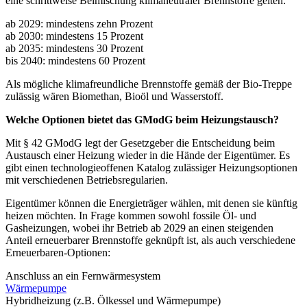
eine schrittweise Beimischung klimaneutraler Brennstoffe gelten:
ab 2029: mindestens zehn Prozent
ab 2030: mindestens 15 Prozent
ab 2035: mindestens 30 Prozent
bis 2040: mindestens 60 Prozent
Als mögliche klimafreundliche Brennstoffe gemäß der Bio-Treppe
zulässig wären Biomethan, Bioöl und Wasserstoff.
Welche Optionen bietet das GModG beim Heizungstausch?
Mit
§ 42 GModG
legt der Gesetzgeber die Entscheidung beim
Austausch einer Heizung wieder in die Hände der Eigentümer. Es
gibt einen technologieoffenen Katalog zulässiger Heizungsoptionen
mit verschiedenen Betriebsregularien.
Eigentümer können die Energieträger wählen, mit denen sie künftig
heizen möchten. In Frage kommen sowohl fossile Öl- und
Gasheizungen, wobei ihr Betrieb ab 2029 an einen steigenden
Anteil erneuerbarer Brennstoffe geknüpft ist, als auch verschiedene
Erneuerbaren-Optionen:
Anschluss an ein Fernwärmesystem
Wärmepumpe
Hybridheizung (z.B. Ölkessel und Wärmepumpe)