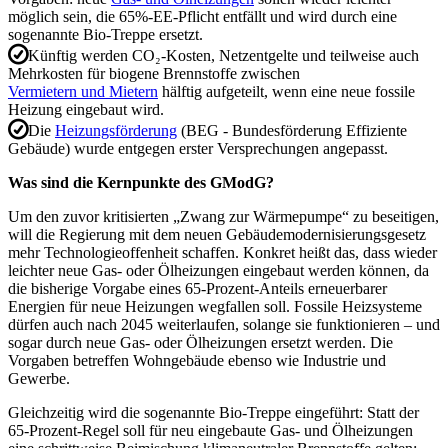
möglich sein, die 65%-EE-Pflicht entfällt und wird durch eine
sogenannte Bio-Treppe ersetzt.
Künftig werden CO₂-Kosten, Netzentgelte und teilweise auch
Mehrkosten für biogene Brennstoffe zwischen
Vermietern und Mietern
hälftig aufgeteilt, wenn eine neue fossile
Heizung eingebaut wird.
Die
Heizungsförderung
(BEG - Bundesförderung Effiziente
Gebäude) wurde entgegen erster Versprechungen angepasst.
Was sind die Kernpunkte des GModG?
Um den zuvor kritisierten „Zwang zur Wärmepumpe“ zu beseitigen,
will die Regierung mit dem neuen Gebäudemodernisierungsgesetz
mehr Technologieoffenheit schaffen. Konkret heißt das, dass wieder
leichter neue Gas- oder Ölheizungen eingebaut werden können, da
die bisherige Vorgabe eines 65-Prozent-Anteils erneuerbarer
Energien für neue Heizungen wegfallen soll. Fossile Heizsysteme
dürfen auch nach 2045 weiterlaufen, solange sie funktionieren – und
sogar durch neue Gas- oder Ölheizungen ersetzt werden. Die
Vorgaben betreffen Wohngebäude ebenso wie Industrie und
Gewerbe.
Gleichzeitig wird die sogenannte Bio-Treppe eingeführt: Statt der
65-Prozent-Regel soll für neu eingebaute Gas- und Ölheizungen