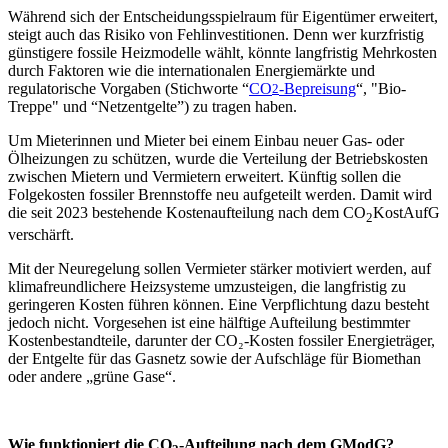
Während sich der Entscheidungsspielraum für
Eigentümer erweitert,
steigt auch das Risiko von Fehlinvestitionen. Denn wer kurzfristig
günstigere fossile Heizmodelle wählt, könnte langfristig Mehrkosten
durch Faktoren wie die internationalen Energiemärkte und
regulatorische Vorgaben (Stichworte “
CO
-Bepreisung
“, "Bio-
2
Treppe" und “Netzentgelte”) zu tragen haben.
Um Mieterinnen und Mieter bei einem Einbau neuer Gas- oder
Ölheizungen zu schützen, wurde die Verteilung der Betriebskosten
zwischen Mietern und Vermietern erweitert. Künftig sollen die
Folgekosten fossiler Brennstoffe neu aufgeteilt werden. Damit wird
die seit 2023 bestehende Kostenaufteilung nach dem CO
KostAufG
2
verschärft.
Mit der Neuregelung sollen Vermieter stärker motiviert werden, auf
klimafreundlichere Heizsysteme umzusteigen, die langfristig zu
geringeren Kosten führen können. Eine Verpflichtung dazu besteht
jedoch nicht. Vorgesehen ist eine hälftige Aufteilung bestimmter
Kostenbestandteile, darunter der CO₂-Kosten fossiler Energieträger,
der Entgelte für das Gasnetz sowie der Aufschläge für Biomethan
oder andere „grüne Gase“.
Wie funktioniert die CO
-Aufteilung nach dem GModG?