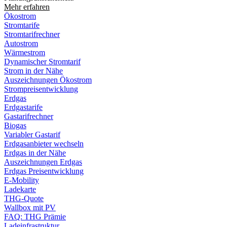
Mehr erfahren
Ökostrom
Stromtarife
Stromtarifrechner
Autostrom
Wärmestrom
Dynamischer Stromtarif
Strom in der Nähe
Auszeichnungen Ökostrom
Strompreisentwicklung
Erdgas
Erdgastarife
Gastarifrechner
Biogas
Variabler Gastarif
Erdgasanbieter wechseln
Erdgas in der Nähe
Auszeichnungen Erdgas
Erdgas Preisentwicklung
E-Mobility
Ladekarte
THG-Quote
Wallbox mit PV
FAQ: THG Prämie
Ladeinfrastruktur