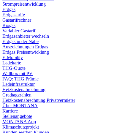
Strompreisentwicklung
Erdgas
Erdgastarife
Gastarifrechner
Biogas
Variabler Gastarif
Erdgasanbieter wechseln
Erdgas in der Nähe
Auszeichnungen Erdgas
Erdgas Preisentwicklung
E-Mobility
Ladekarte
THG-Quote
Wallbox mit PV
FAQ: THG Prämie
Ladeinfrastruktur
Heizkostenabrechnung
Gradtagszahlen
Heizkostenabrechnung Privatvermieter
Über MONTANA
Karriere
Stellenangebote
MONTANA App
Klimaschutzprojekt
Kunden werben Kunden