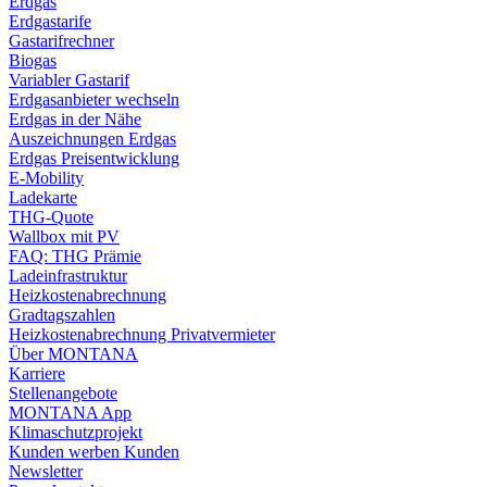
Erdgas
Erdgastarife
Gastarifrechner
Biogas
Variabler Gastarif
Erdgasanbieter wechseln
Erdgas in der Nähe
Auszeichnungen Erdgas
Erdgas Preisentwicklung
E-Mobility
Ladekarte
THG-Quote
Wallbox mit PV
FAQ: THG Prämie
Ladeinfrastruktur
Heizkostenabrechnung
Gradtagszahlen
Heizkostenabrechnung Privatvermieter
Über MONTANA
Karriere
Stellenangebote
MONTANA App
Klimaschutzprojekt
Kunden werben Kunden
Newsletter