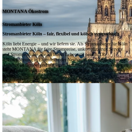
MONTANA Ökostrom
Stromanbieter Köln
Stromanbieter Köln – fair, flexibel und kölsch sympathisch
Köln liebt Energie – und wir liefern sie. Als Stromanbieter für Köln
steht MONTANA für faire Strompreise, unkomplizierten Service
und Stromprodukte, die zu Ihrem Lebensstil passen. Ob
Altbauwohnung in Ehrenfeld oder Neubau in der Südstadt – unser
Angebot ist flexibel und auf Ihren Verbrauch abgestimmt. Vertrauen
Sie auf einen Stromanbieter, der Köln nicht nur kennt, sondern auch
schätzt.