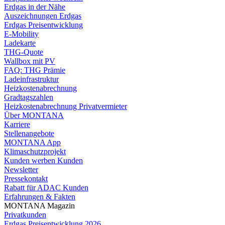
Erdgas in der Nähe
Auszeichnungen Erdgas
Erdgas Preisentwicklung
E-Mobility
Ladekarte
THG-Quote
Wallbox mit PV
FAQ: THG Prämie
Ladeinfrastruktur
Heizkostenabrechnung
Gradtagszahlen
Heizkostenabrechnung Privatvermieter
Über MONTANA
Karriere
Stellenangebote
MONTANA App
Klimaschutzprojekt
Kunden werben Kunden
Newsletter
Pressekontakt
Rabatt für ADAC Kunden
Erfahrungen & Fakten
MONTANA Magazin
Privatkunden
Erdgas Preisentwicklung 2026