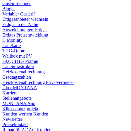
Gastarifrechner
Biogas
Variabler Gastarif
Erdgasanbieter wechseln
Erdgas in der Nähe
Auszeichnungen Erdgas
Erdgas Preisentwicklung
E-Mobility
Ladekarte
THG-Quote
Wallbox mit PV
FAQ: THG Prämie
Ladeinfrastruktur
Heizkostenabrechnung
Gradtagszahlen
Heizkostenabrechnung Privatvermieter
Über MONTANA
Karriere
Stellenangebote
MONTANA App
Klimaschutzprojekt
Kunden werben Kunden
Newsletter
Pressekontakt
Rabatt für ADAC Kunden