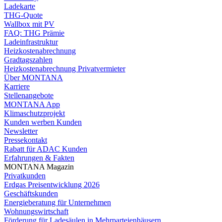
Ladekarte
THG-Quote
Wallbox mit PV
FAQ: THG Prämie
Ladeinfrastruktur
Heizkostenabrechnung
Gradtagszahlen
Heizkostenabrechnung Privatvermieter
Über MONTANA
Karriere
Stellenangebote
MONTANA App
Klimaschutzprojekt
Kunden werben Kunden
Newsletter
Pressekontakt
Rabatt für ADAC Kunden
Erfahrungen & Fakten
MONTANA Magazin
Privatkunden
Erdgas Preisentwicklung 2026
Geschäftskunden
Energieberatung für Unternehmen
Wohnungswirtschaft
Förderung für Ladesäulen in Mehrparteienhäusern