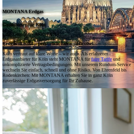
MONTANA Erdgas
Gasanbieter für Köln
Gute Gründe für MONTANA
Erdgas in Köln – persönlich, fair und flexibel
Köln vertraut auf klare Worte – wir auch. Als erfahrener
Erdgasanbieter für Köln steht MONTANA für
faire Tarife
und
unkomplizierte Vertragsbedingungen. Mit unserem Rundum-Service
wechseln Sie einfach, schnell und ohne Risiko. Von Ehrenfeld bis
Rodenkirchen: Mit MONTANA erhalten Sie in ganz Köln
zuverlässige Erdgasversorgung für Ihr Zuhause.